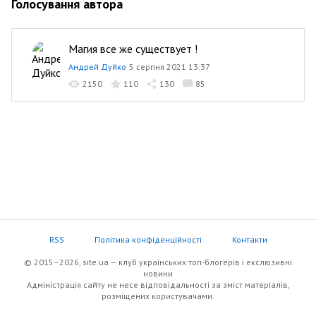
Голосування автора
Магия все же существует !
Андрей Дуйко
5 серпня 2021 13:37
2150
110
130
85
RSS
Політика конфіденційності
Контакти
© 2015–2026, site.ua — клуб українських топ-блогерів i екслюзивнi
новини
Адміністрація сайту не несе відповідальності за зміст матеріалів,
розміщених користувачами.