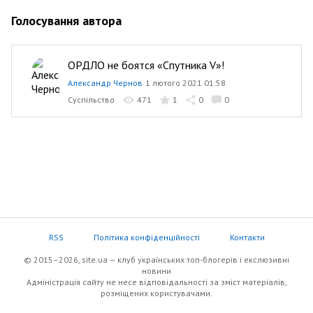
Голосування автора
ОРДЛО не боятся «Спутника V»!
Александр Чернов
1 лютого 2021 01:58
Суспільство
471
1
0
0
RSS
Політика конфіденційності
Контакти
© 2015–2026, site.ua — клуб українських топ-блогерів i екслюзивнi
новини
Адміністрація сайту не несе відповідальності за зміст матеріалів,
розміщених користувачами.