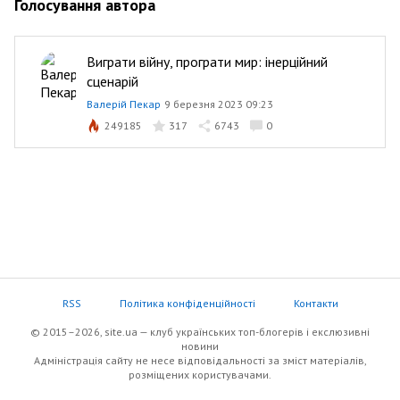
Голосування автора
Виграти війну, програти мир: інерційний
сценарій
Валерій Пекар
9 березня 2023 09:23
249185
317
6743
0
RSS
Політика конфіденційності
Контакти
© 2015–2026, site.ua — клуб українських топ-блогерів i екслюзивнi
новини
Адміністрація сайту не несе відповідальності за зміст матеріалів,
розміщених користувачами.