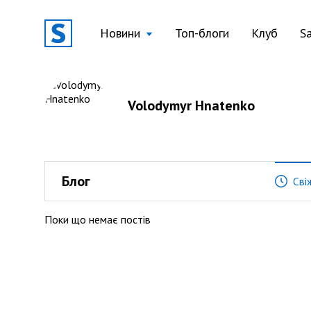
Новини
Топ-блоги
Клуб
S
Volodymyr Hnatenko
Блог
Сві
Поки що немає постів