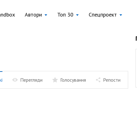
andbox
Автори
Топ 30
Спецпроект
жі
Перегляди
Голосування
Репости