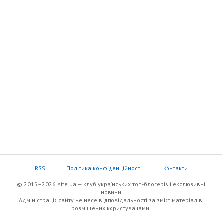
RSS
Політика конфіденційності
Контакти
© 2015–2026, site.ua — клуб українських топ-блогерів i екслюзивнi
новини
Адміністрація сайту не несе відповідальності за зміст матеріалів,
розміщених користувачами.