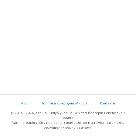
RSS
Політика конфіденційності
Контакти
© 2015–2026, site.ua — клуб українських топ-блогерів i екслюзивнi
новини
Адміністрація сайту не несе відповідальності за зміст матеріалів,
розміщених користувачами.