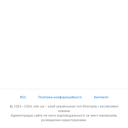
RSS
Політика конфіденційності
Контакти
© 2015–2026, site.ua — клуб українських топ-блогерів i екслюзивнi
новини
Адміністрація сайту не несе відповідальності за зміст матеріалів,
розміщених користувачами.