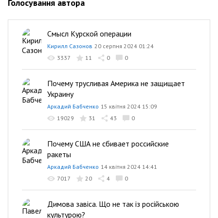
Голосування автора
Смысл Курской операции
Кирилл Сазонов
20 серпня 2024 01:24
3337
11
0
0
Почему трусливая Америка не защищает
Украину
Аркадий Бабченко
15 квітня 2024 15:09
19029
31
43
0
Почему США не сбивает российские
ракеты
Аркадий Бабченко
14 квітня 2024 14:41
7017
20
4
0
Димова завіса. Що не так із російською
культурою?