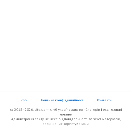
RSS
Політика конфіденційності
Контакти
© 2015–2026, site.ua — клуб українських топ-блогерів i екслюзивнi
новини
Адміністрація сайту не несе відповідальності за зміст матеріалів,
розміщених користувачами.