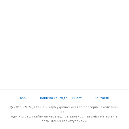
RSS
Політика конфіденційності
Контакти
© 2015–2026, site.ua — клуб українських топ-блогерів i екслюзивнi
новини
Адміністрація сайту не несе відповідальності за зміст матеріалів,
розміщених користувачами.