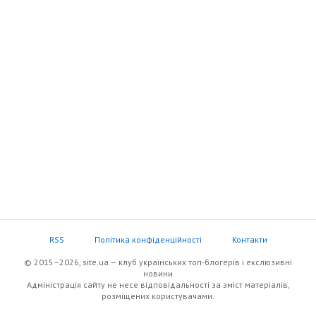
RSS
Політика конфіденційності
Контакти
© 2015–2026, site.ua — клуб українських топ-блогерів i екслюзивнi
новини
Адміністрація сайту не несе відповідальності за зміст матеріалів,
розміщених користувачами.