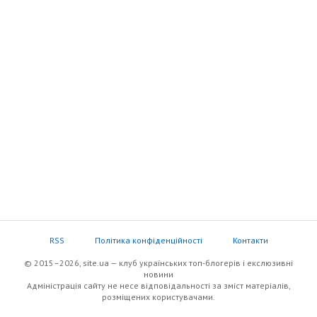
RSS
Політика конфіденційності
Контакти
© 2015–2026, site.ua — клуб українських топ-блогерів i екслюзивнi
новини
Адміністрація сайту не несе відповідальності за зміст матеріалів,
розміщених користувачами.