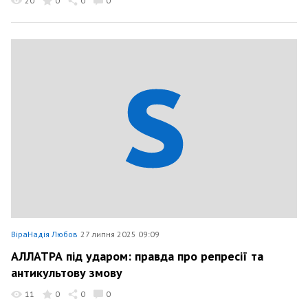
20
0
0
0
ВіраНадія Любов
27 липня 2025 09:09
АЛЛАТРА під ударом: правда про репресії та
антикультову змову
11
0
0
0