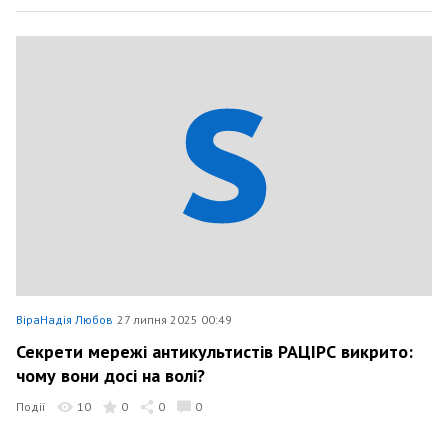
ВіраНадія Любов
27 липня 2025 00:49
Секрети мережі антикультистів РАЦІРС викрито:
чому вони досі на волі?
Події
10
0
0
0