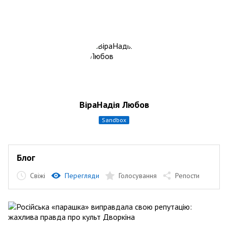
ВіраНадія Любов
sandbox
Блог
Свіжі
Перегляди
Голосування
Репости