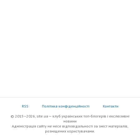
RSS
Політика конфіденційності
Контакти
© 2015–2026, site.ua — клуб українських топ-блогерів i екслюзивнi
новини
Адміністрація сайту не несе відповідальності за зміст матеріалів,
розміщених користувачами.