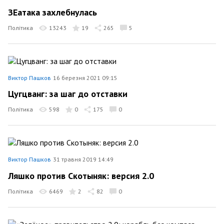
ЗЕатака захлебнулась
Політика
13243
19
265
5
Виктор Пашков
16 березня 2021 09:15
Цугцванг: за шаг до отставки
Політика
598
0
175
0
Виктор Пашков
31 травня 2019 14:49
Ляшко против Скотыняк: версия 2.0
Політика
6469
2
82
0