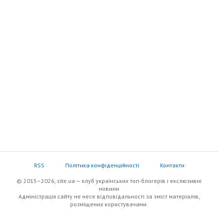
RSS
Політика конфіденційності
Контакти
© 2015–2026, site.ua — клуб українських топ-блогерів i екслюзивнi
новини
Адміністрація сайту не несе відповідальності за зміст матеріалів,
розміщених користувачами.