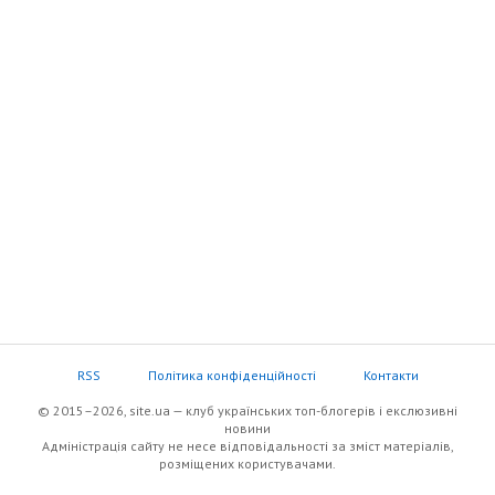
RSS
Політика конфіденційності
Контакти
© 2015–2026, site.ua — клуб українських топ-блогерів i екслюзивнi
новини
Адміністрація сайту не несе відповідальності за зміст матеріалів,
розміщених користувачами.