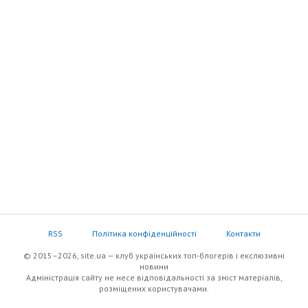
RSS
Політика конфіденційності
Контакти
© 2015–2026, site.ua — клуб українських топ-блогерів i екслюзивнi
новини
Адміністрація сайту не несе відповідальності за зміст матеріалів,
розміщених користувачами.