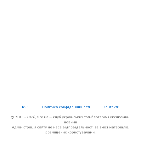
RSS
Політика конфіденційності
Контакти
© 2015–2026, site.ua — клуб українських топ-блогерів i екслюзивнi
новини
Адміністрація сайту не несе відповідальності за зміст матеріалів,
розміщених користувачами.