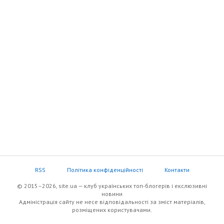
RSS
Політика конфіденційності
Контакти
© 2015–2026, site.ua — клуб українських топ-блогерів i екслюзивнi
новини
Адміністрація сайту не несе відповідальності за зміст матеріалів,
розміщених користувачами.