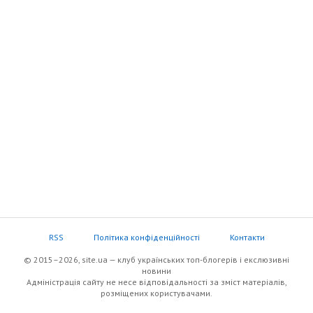
RSS
Політика конфіденційності
Контакти
© 2015–2026, site.ua — клуб українських топ-блогерів i екслюзивнi
новини
Адміністрація сайту не несе відповідальності за зміст матеріалів,
розміщених користувачами.