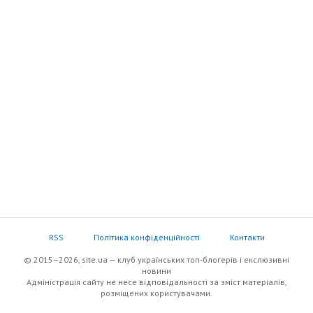
RSS
Політика конфіденційності
Контакти
© 2015–2026, site.ua — клуб українських топ-блогерів i екслюзивнi
новини
Адміністрація сайту не несе відповідальності за зміст матеріалів,
розміщених користувачами.