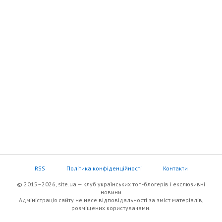
RSS
Політика конфіденційності
Контакти
© 2015–2026, site.ua — клуб українських топ-блогерів i екслюзивнi
новини
Адміністрація сайту не несе відповідальності за зміст матеріалів,
розміщених користувачами.