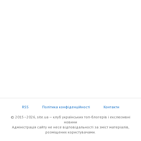
RSS
Політика конфіденційності
Контакти
© 2015–2026, site.ua — клуб українських топ-блогерів i екслюзивнi
новини
Адміністрація сайту не несе відповідальності за зміст матеріалів,
розміщених користувачами.