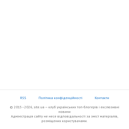
RSS
Політика конфіденційності
Контакти
© 2015–2026, site.ua — клуб українських топ-блогерів i екслюзивнi
новини
Адміністрація сайту не несе відповідальності за зміст матеріалів,
розміщених користувачами.