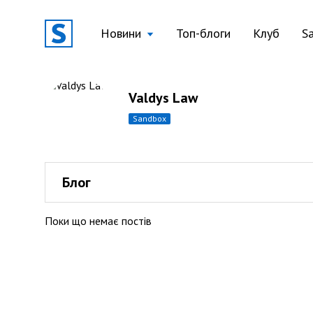
Новини
Топ-блоги
Клуб
S
Valdys Law
sandbox
Блог
Поки що немає постів