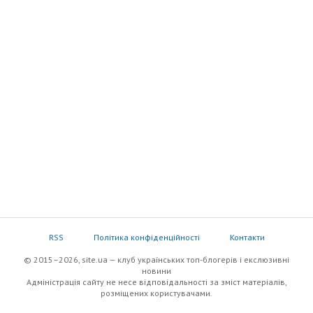
RSS
Політика конфіденційності
Контакти
© 2015–2026, site.ua — клуб українських топ-блогерів i екслюзивнi
новини
Адміністрація сайту не несе відповідальності за зміст матеріалів,
розміщених користувачами.