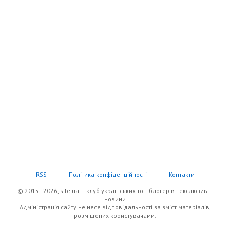
RSS
Політика конфіденційності
Контакти
© 2015–2026, site.ua — клуб українських топ-блогерів i екслюзивнi
новини
Адміністрація сайту не несе відповідальності за зміст матеріалів,
розміщених користувачами.