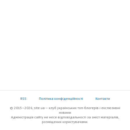
RSS
Політика конфіденційності
Контакти
© 2015–2026, site.ua — клуб українських топ-блогерів i екслюзивнi
новини
Адміністрація сайту не несе відповідальності за зміст матеріалів,
розміщених користувачами.