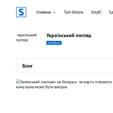
Новини
Топ-блоги
Клуб
S
Український погляд
sandbox
Блог