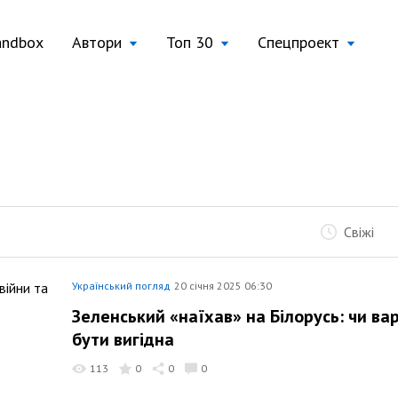
andbox
Автори
Топ 30
Спецпроект
Свіжі
Український погляд
20 січня 2025 06:30
Зеленський «наїхав» на Білорусь: чи ва
бути вигідна
113
0
0
0