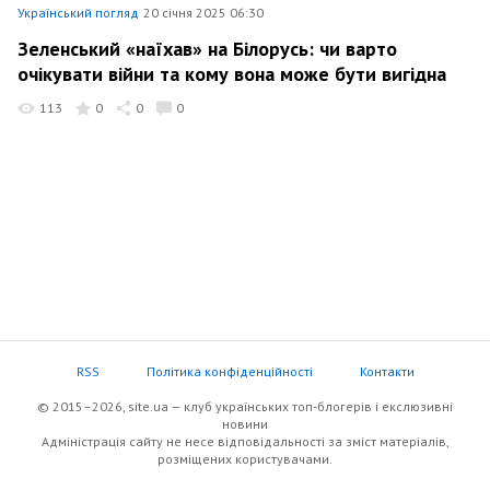
Український погляд
20 січня 2025 06:30
Зеленський «наїхав» на Білорусь: чи варто
очікувати війни та кому вона може бути вигідна
113
0
0
0
RSS
Політика конфіденційності
Контакти
© 2015–2026, site.ua — клуб українських топ-блогерів i екслюзивнi
новини
Адміністрація сайту не несе відповідальності за зміст матеріалів,
розміщених користувачами.