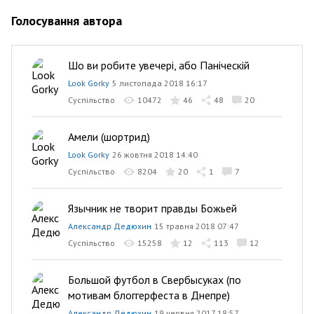
Голосування автора
Шо ви робите увечері, або Паніческій
Look Gorky
5 листопада 2018 16:17
Суспільство
10472
46
48
20
Амели (шортрид)
Look Gorky
26 жовтня 2018 14:40
Суспільство
8204
20
1
7
Язычник не творит правды Божьей
Александр Дедюхин
15 травня 2018 07:47
Суспільство
15258
12
113
12
Большой футбол в Свербысуках (по
мотивам блоггерфеста в Днепре)
Александр Дедюхин
19 червня 2017 18:57