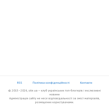
RSS
Політика конфіденційності
Контакти
© 2015–2026, site.ua — клуб українських топ-блогерів i екслюзивнi
новини
Адміністрація сайту не несе відповідальності за зміст матеріалів,
розміщених користувачами.