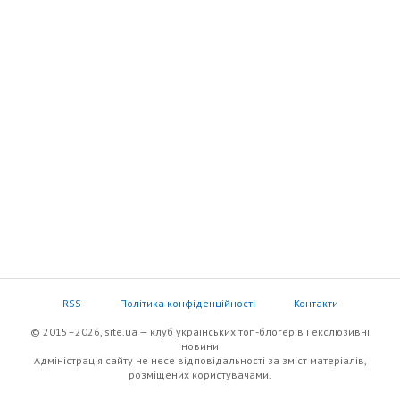
RSS
Політика конфіденційності
Контакти
© 2015–2026, site.ua — клуб українських топ-блогерів i екслюзивнi
новини
Адміністрація сайту не несе відповідальності за зміст матеріалів,
розміщених користувачами.