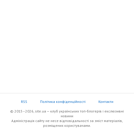
RSS
Політика конфіденційності
Контакти
© 2015–2026, site.ua — клуб українських топ-блогерів i екслюзивнi
новини
Адміністрація сайту не несе відповідальності за зміст матеріалів,
розміщених користувачами.