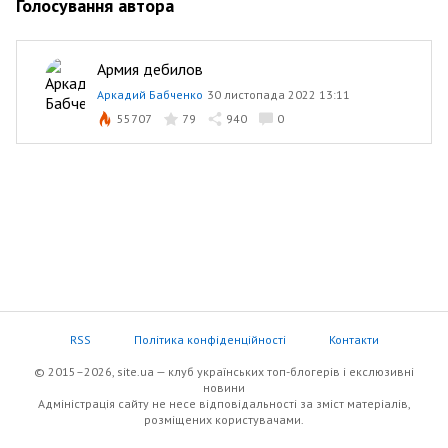
Голосування автора
Армия дебилов
Аркадий Бабченко
30 листопада 2022 13:11
55707
79
940
0
RSS
Політика конфіденційності
Контакти
© 2015–2026, site.ua — клуб українських топ-блогерів i екслюзивнi
новини
Адміністрація сайту не несе відповідальності за зміст матеріалів,
розміщених користувачами.