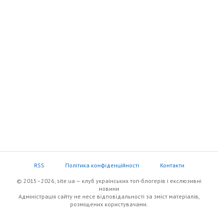
RSS
Політика конфіденційності
Контакти
© 2015–2026, site.ua — клуб українських топ-блогерів i екслюзивнi
новини
Адміністрація сайту не несе відповідальності за зміст матеріалів,
розміщених користувачами.