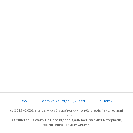
RSS
Політика конфіденційності
Контакти
© 2015–2026, site.ua — клуб українських топ-блогерів i екслюзивнi
новини
Адміністрація сайту не несе відповідальності за зміст матеріалів,
розміщених користувачами.