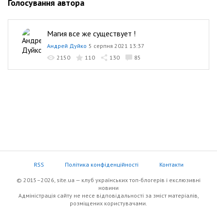
Голосування автора
Магия все же существует !
Андрей Дуйко
5 серпня 2021 13:37
2150
110
130
85
RSS
Політика конфіденційності
Контакти
© 2015–2026, site.ua — клуб українських топ-блогерів i екслюзивнi
новини
Адміністрація сайту не несе відповідальності за зміст матеріалів,
розміщених користувачами.