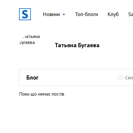
Новини
Топ-блоги
Клуб
S
Татьяна Бугаева
Блог
Сві
Поки що немає постів