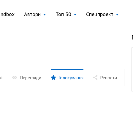
andbox
Автори
Топ 30
Спецпроект
жі
Перегляди
Голосування
Репости