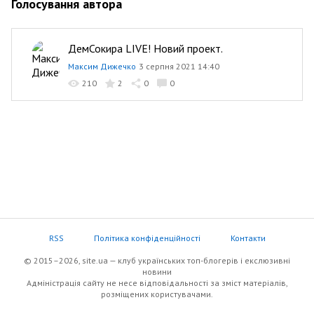
Голосування автора
ДемСокира LIVE! Новий проект.
Максим Дижечко
3 серпня 2021 14:40
210
2
0
0
RSS
Політика конфіденційності
Контакти
© 2015–2026, site.ua — клуб українських топ-блогерів i екслюзивнi
новини
Адміністрація сайту не несе відповідальності за зміст матеріалів,
розміщених користувачами.