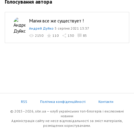
Голосування автора
Магия все же существует !
Андрей Дуйко
5 серпня 2021 13:37
2150
110
130
85
RSS
Політика конфіденційності
Контакти
© 2015–2026, site.ua — клуб українських топ-блогерів i екслюзивнi
новини
Адміністрація сайту не несе відповідальності за зміст матеріалів,
розміщених користувачами.