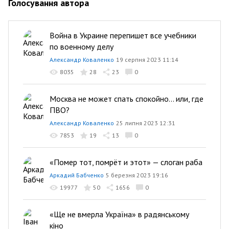
Голосування автора
Война в Украине перепишет все учебники
по военному делу
Александр Коваленко
19 серпня 2023 11:14
8035
28
23
0
Москва не может спать спокойно... или, где
ПВО?
Александр Коваленко
25 липня 2023 12:31
7853
19
13
0
«Помер тот, помрёт и этот» — слоган раба
Аркадий Бабченко
5 березня 2023 19:16
19977
50
1656
0
«Ще не вмерла Україна» в радянському
кіно