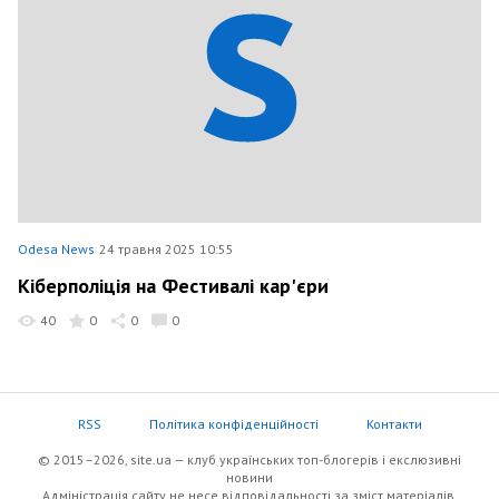
Odesa News
24 травня 2025 10:55
Кіберполіція на Фестивалі кар'єри
40
0
0
0
RSS
Політика конфіденційності
Контакти
© 2015–2026, site.ua — клуб українських топ-блогерів i екслюзивнi
новини
Адміністрація сайту не несе відповідальності за зміст матеріалів,