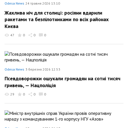
Odesa News
24 травня 2026 13:10
Жахлива ніч для столиці: росіяни вдарили
ракетами та безпілотниками по всіх районах
Києва
47
0
0
0
Odesa News
3 березня 2026 12:53
Псевдоворожки ошукали громадян на сотні тисяч
гривень, — Нацполіція
29
0
0
0