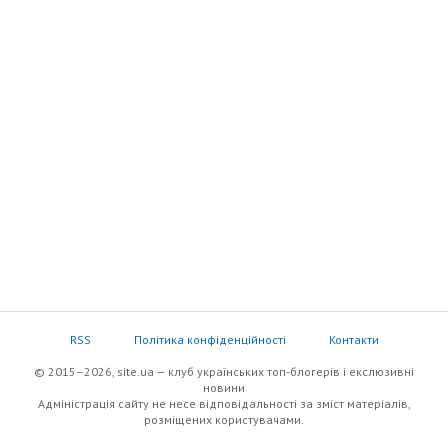
RSS
Політика конфіденційності
Контакти
© 2015–2026, site.ua — клуб українських топ-блогерів i екслюзивнi
новини
Адміністрація сайту не несе відповідальності за зміст матеріалів,
розміщених користувачами.