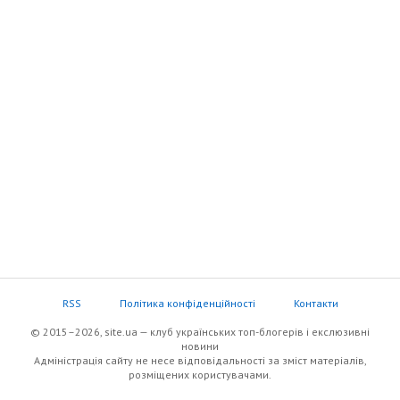
RSS
Політика конфіденційності
Контакти
© 2015–2026, site.ua — клуб українських топ-блогерів i екслюзивнi
новини
Адміністрація сайту не несе відповідальності за зміст матеріалів,
розміщених користувачами.