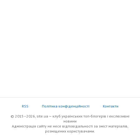
RSS
Політика конфіденційності
Контакти
© 2015–2026, site.ua — клуб українських топ-блогерів i екслюзивнi
новини
Адміністрація сайту не несе відповідальності за зміст матеріалів,
розміщених користувачами.