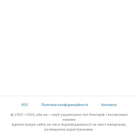
RSS
Політика конфіденційності
Контакти
© 2015–2026, site.ua — клуб українських топ-блогерів i екслюзивнi
новини
Адміністрація сайту не несе відповідальності за зміст матеріалів,
розміщених користувачами.