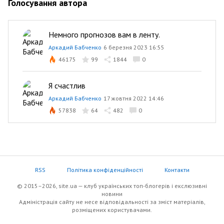
Голосування автора
Немного прогнозов вам в ленту.
Аркадий Бабченко
6 березня 2023 16:55
46175
99
1844
0
Я счастлив
Аркадий Бабченко
17 жовтня 2022 14:46
57838
64
482
0
RSS
Політика конфіденційності
Контакти
© 2015–2026, site.ua — клуб українських топ-блогерів i екслюзивнi
новини
Адміністрація сайту не несе відповідальності за зміст матеріалів,
розміщених користувачами.