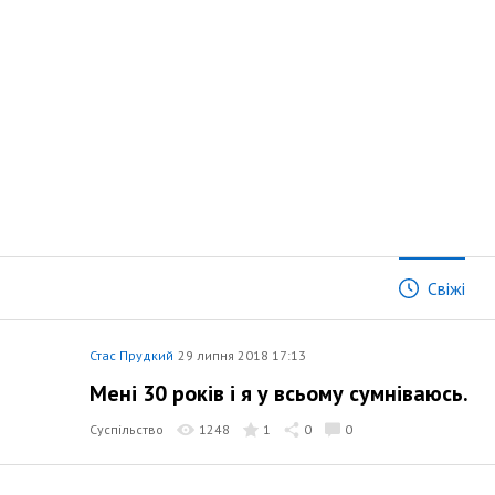
Свіжі
Стас Прудкий
29 липня 2018 17:13
Мені 30 років і я у всьому сумніваюсь.
Суспільство
1248
1
0
0