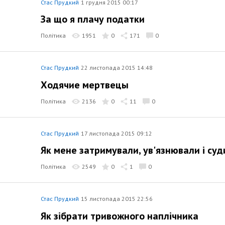
Стас Прудкий
1 грудня 2015 00:17
За що я плачу податки
Політика
1951
0
171
0
Стас Прудкий
22 листопада 2015 14:48
Ходячие мертвецы
Політика
2136
0
11
0
Стас Прудкий
17 листопада 2015 09:12
Як мене затримували, ув'язнювали і суд
Політика
2549
0
1
0
Стас Прудкий
15 листопада 2015 22:56
Як зібрати тривожного наплічника